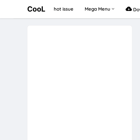
CooL
hot issue
Mega Menu
Do